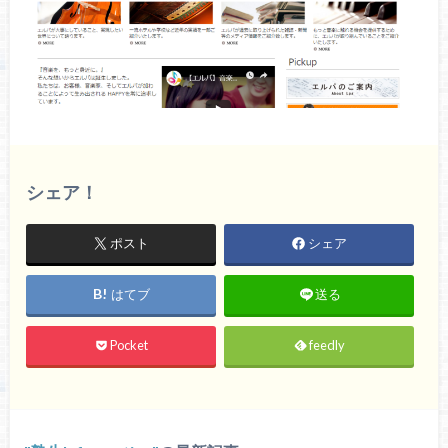
シェア！
ポスト
シェア
はてブ
送る
Pocket
feedly