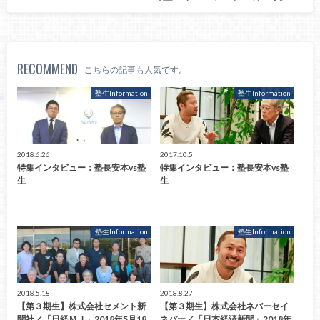
RECOMMEND
こちらの記事も人気です。
塾生Information
塾生Information
2018.6.26
2017.10.5
特集インタビュー：塾長安本vs塾
特集インタビュー：塾長安本vs塾
生
生
塾生Information
塾生Information
2018.5.18
2018.8.27
【第３期生】株式会社セメント新
【第３期生】株式会社ネバーセイ
聞社／「日経ＭＪ」2018年5月18
ネバー／「日本経済新聞」2018年