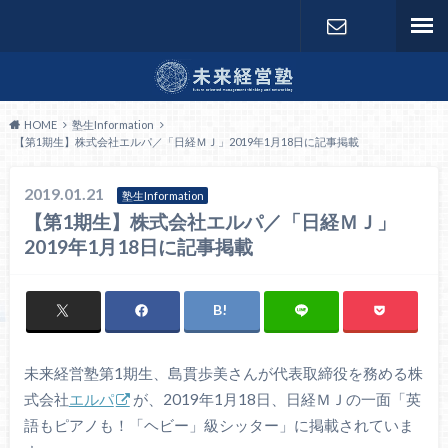
お問い合わ
せ
HOME
塾生Information
【第1期生】株式会社エルパ／「日経ＭＪ」2019年1月18日に記事掲載
2019.01.21
塾生Information
【第1期生】株式会社エルパ／「日経ＭＪ」
2019年1月18日に記事掲載
未来経営塾第1期生、島貫歩美さんが代表取締役を務める株
式会社
エルパ
が、2019年1月18日、日経ＭＪの一面「英
語もピアノも！「ヘビー」級シッター」に掲載されていま