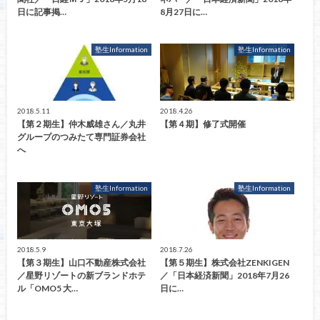
日に記事掲…
8月27日に…
塾生Information
塾生Information
2018.5.11
2018.4.26
【第２期生】仲木威雄さん／丸井
【第４期】修了式開催
グループのつみたて専門証券会社
へ
塾生Information
塾生Information
2018.5.9
2018.7.26
【第３期生】山口不動産株式会社
【第５期生】株式会社ZENKIGEN
／星野リゾートの新ブランドホテ
／「日本経済新聞」2018年7月26
ル「OMO5 大…
日に…