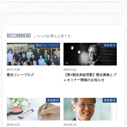
RECOMMEND
こちらの記事も人気です。
塾生リレーブログ
募集要項
2017.9.28
2022.4.22
塾生リレーブログ
【第9期未来経営塾】塾生募集とプ
レセミナー開催のお知らせ
募集要項
募集要項
2026.3.23
2019.2.21