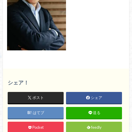
シェア！
ポスト
シェア
はてブ
送る
Pocket
feedly