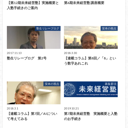
【第12期未来経営塾】実施概要と
第6期未来経営塾 講座概要
入塾手続きのご案内
塾生リレーブログ
安本の視点
2017.11.13
2018.3.30
塾生リレーブログ 第2号
【連載コラム】第8回／「8」とい
う数字あれこれ
安本の視点
募集要項
2018.3.1
2019.10.21
【連載コラム】第7回／AIについ
第7期未来経営塾 実施概要と入塾
て考えてみる
のお手続き