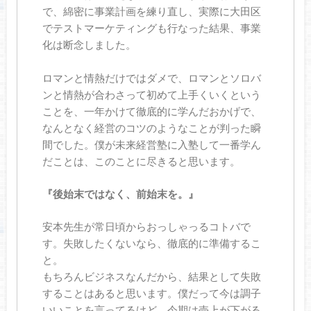
で、綿密に事業計画を練り直し、実際に大田区
でテストマーケティングも行なった結果、事業
化は断念しました。
ロマンと情熱だけではダメで、ロマンとソロバ
ンと情熱が合わさって初めて上手くいくという
ことを、一年かけて徹底的に学んだおかげで、
なんとなく経営のコツのようなことが判った瞬
間でした。僕が未来経営塾に入塾して一番学ん
だことは、このことに尽きると思います。
『後始末ではなく、前始末を。』
安本先生が常日頃からおっしゃっるコトバで
す。失敗したくないなら、徹底的に準備するこ
と。
もちろんビジネスなんだから、結果として失敗
することはあると思います。僕だって今は調子
いいことを言ってるけど、今期は売上が下がる