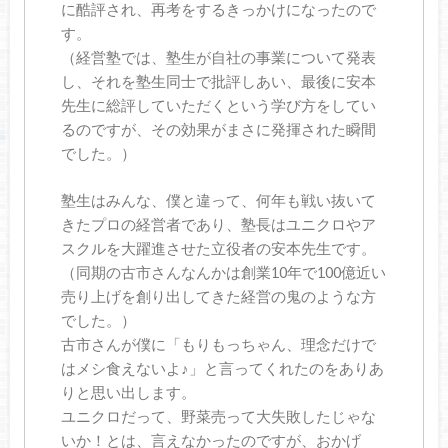
に酷評され、再考をするきっかけになったので
す。
（経営塾では、塾生が自社の事業について発表
し、それを塾生同士で批評しあい、最後に安本
先生に総評していただくという学び方をしてい
るのですが、その効果がまさに発揮された瞬間
でした。）
塾生はみんな、僕と違って、何年も戦い抜いて
きたプロの経営者であり、塾長はユニクロやア
スクルを大躍進させた立役者の安本先生です。
（同期の古市さんなんかは創業10年で100億近い
売り上げを創り出してきた経営の鬼のような方
でした。）
古市さんが僕に「もりもっちゃん、理念だけで
はメシ食えないよ♪」と言ってくれたのをありあ
りと思い出します。
ユニクロだって、野菜売って大失敗したじゃな
いか！とは、言えなかったのですが、おかげ