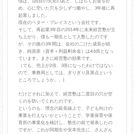
僕は、1回目の失意のあと、しばらくお金を貯
め、心に空いた穴を少しずつ癒やし、3年後に再
起業しました。
現在のベター・プレイスという会社です。
そして、再起業3年目の2014年に未来経営塾が立
ち上がり、僕も一期生として入塾したのです
が、その後の3年間は、会社の二けた成長が続
き、純資産（資本＋利益剰余金）は4.6倍となっ
ています。まさに経営塾の効果です。
（でも、売上が2倍、3倍になったわけではない
ので、事務局としては、ぎりぎり及第点という
ところでしょうか。。)
だけどそれに加えて、経営塾は二度目の穴が空
くのを防いでくれたのです。
というのも、理念の延長線上で、子ども向けの
事業を行えないかということで、学童保育や保
育所の事業化を検討し、塾生の前で発表したの
ですが、これが同期生や安本先生に、さんざん