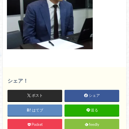
シェア！
ポスト
シェア
はてブ
送る
Pocket
feedly