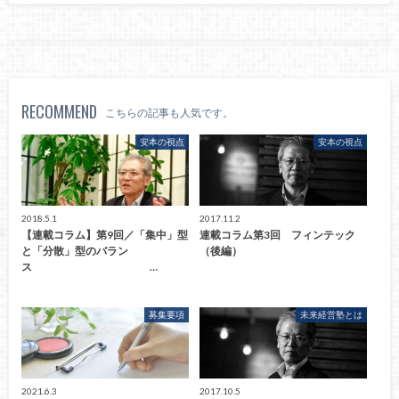
RECOMMEND
こちらの記事も人気です。
安本の視点
安本の視点
2018.5.1
2017.11.2
【連載コラム】第9回／「集中」型
連載コラム第3回 フィンテック
と「分散」型のバラン
（後編）
ス …
募集要項
未来経営塾とは
2021.6.3
2017.10.5