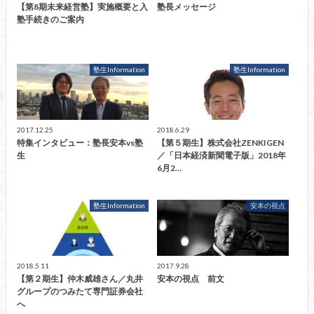
【第8期未来経営塾】実施概要と入
塾長メッセージ
塾手続きのご案内
塾生Information
塾生Information
2017.12.25
2018.6.29
特集インタビュー：塾長安本vs塾
【第５期生】株式会社ZENKIGEN
生
／「日本経済新聞電子版」2018年
6月2…
塾生Information
安本の視点
2018.5.11
2017.9.28
【第２期生】仲木威雄さん／丸井
安本の視点 前文
グループのつみたて専門証券会社
へ