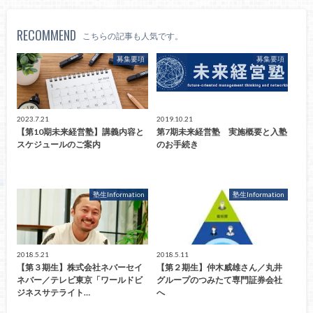
RECOMMEND
こちらの記事も人気です。
募集要項
募集要項
2023.7.21
2019.10.21
【第10期未来経営塾】講義内容と
第7期未来経営塾 実施概要と入塾
スケジュールのご案内
のお手続き
塾生Information
塾生Information
2018.5.21
2018.5.11
【第３期生】株式会社ネバーセイ
【第２期生】仲木威雄さん／丸井
ネバー／テレビ東京「ワールドビ
グループのつみたて専門証券会社
ジネスサテライト…
へ