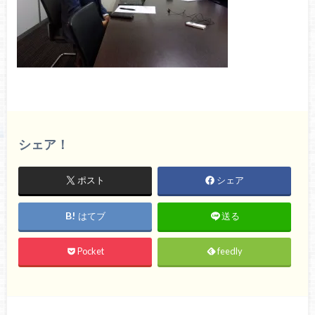
シェア！
ポスト
シェア
はてブ
送る
Pocket
feedly