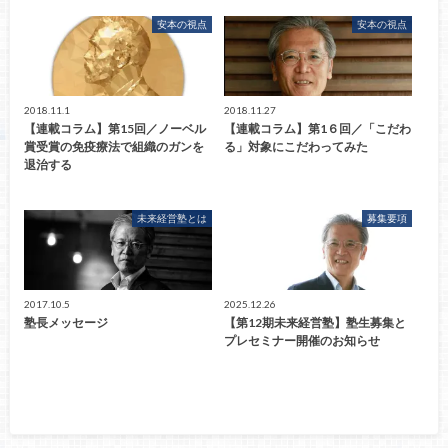
安本の視点
安本の視点
2018.11.1
2018.11.27
【連載コラム】第15回／ノーベル
【連載コラム】第1６回／「こだわ
賞受賞の免疫療法で組織のガンを
る」対象にこだわってみた
退治する
未来経営塾とは
募集要項
2017.10.5
2025.12.26
塾長メッセージ
【第12期未来経営塾】塾生募集と
プレセミナー開催のお知らせ