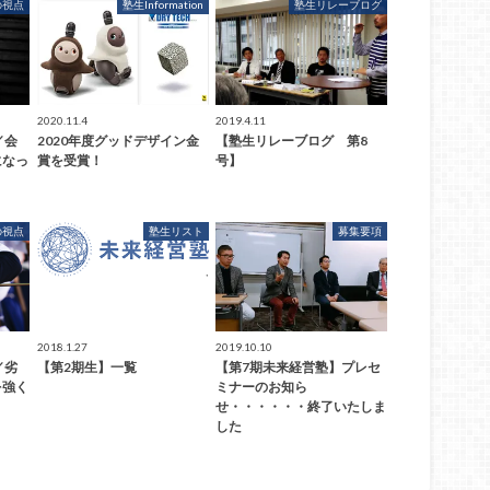
の視点
塾生Information
塾生リレーブログ
2020.11.4
2019.4.11
／会
2020年度グッドデザイン金
【塾生リレーブログ 第8
になっ
賞を受賞！
号】
の視点
塾生リスト
募集要項
2018.1.27
2019.10.10
／劣
【第2期生】一覧
【第7期未来経営塾】プレセ
を強く
ミナーのお知ら
せ・・・・・・終了いたしま
した