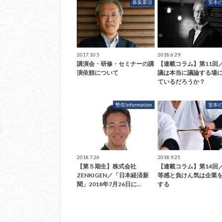
募集要項
安本
2017.10.5
2018.6.29
講演会・研修・セミナーの講
【連載コラム】第11回
演依頼について
議は本当に議論する場
ているだろうか？
塾生Information
安本
2018.7.26
2018.9.25
【第５期生】株式会社
【連載コラム】第14回
ZENKIGEN／「日本経済新
等感と負けん気は企業
聞」2018年7月26日に…
する