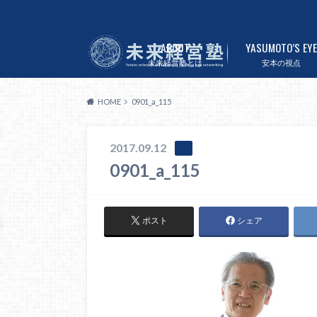
ABOUT
YASUMOTO’S EYE
未来経営塾とは
安本の視点
HOME
0901_a_115
2017.09.12
0901_a_115
ポスト
シェア