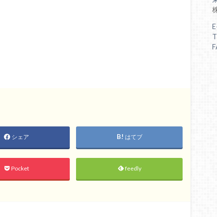
E
T
F
シェア
はてブ
Pocket
feedly