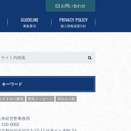
お問い合わせ
GUIDELINE
PRIVACY POLICY
募集要項
個人情報保護方針
キーワード
おすすめの書籍
塾長メッセージ
求める人材
未来経営塾事務局
150-0002
東京都渋谷区渋谷3-27-11 祐真ビル本館 7Ｆ