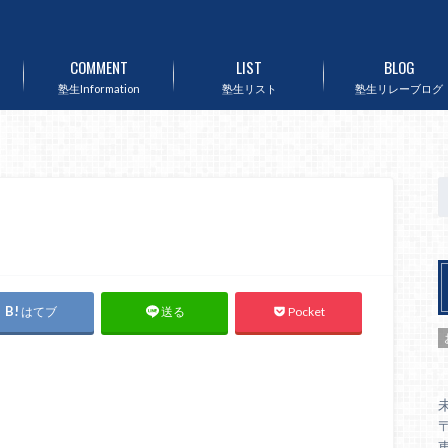
COMMENT
LIST
BLOG
塾生Information
塾生リスト
塾生リレーブログ
はてブ
Pocket
送る
〒