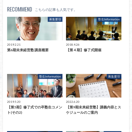
RECOMMEND
こちらの記事も人気です。
募集要項
塾生Information
2019.2.21
2018.4.26
第6期未来経営塾 講座概要
【第４期】修了式開催
塾生Information
募集要項
2019.5.20
2022.6.20
【第5期】修了式での卒塾生コメン
【第9期未来経営塾】講義内容とス
ト(その2)
ケジュールのご案内