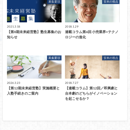
募集要項
安本の視点
2021.3.18
2018.1.29
【第8期未来経営塾】塾生募集のお
連載コラム第6回 小売業界×テクノ
知らせ
ロジーの進化
募集要項
安本の視点
2026.3.23
2018.7.27
【第12期未来経営塾】実施概要と
【連載コラム】第12回／即興劇と
入塾手続きのご案内
台本劇のどちらがイノベーション
を起こせるか？