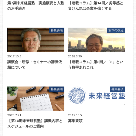
第7期未来経営塾 実施概要と入塾
【連載コラム】第14回／劣等感と
のお手続き
負けん気は企業を強くする
募集要項
安本の視点
2017.10.5
2018.3.30
講演会・研修・セミナーの講演依
【連載コラム】第8回／「8」とい
頼について
う数字あれこれ
募集要項
募集要項
2023.7.21
2017.10.5
【第10期未来経営塾】講義内容と
募集要項
スケジュールのご案内