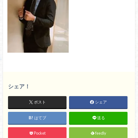
シェア！
ポスト
シェア
はてブ
送る
Pocket
feedly