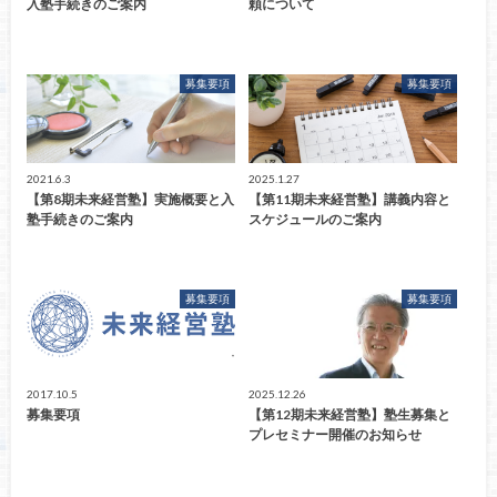
入塾手続きのご案内
頼について
募集要項
募集要項
2021.6.3
2025.1.27
【第8期未来経営塾】実施概要と入
【第11期未来経営塾】講義内容と
塾手続きのご案内
スケジュールのご案内
募集要項
募集要項
2017.10.5
2025.12.26
募集要項
【第12期未来経営塾】塾生募集と
プレセミナー開催のお知らせ