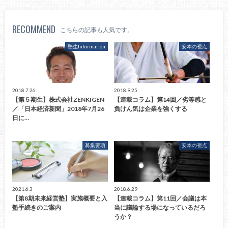
RECOMMEND
こちらの記事も人気です。
塾生Information
安本の視点
2018.7.26
2018.9.25
【第５期生】株式会社ZENKIGEN
【連載コラム】第14回／劣等感と
／「日本経済新聞」2018年7月26
負けん気は企業を強くする
日に…
募集要項
安本の視点
2021.6.3
2018.6.29
【第8期未来経営塾】実施概要と入
【連載コラム】第11回／会議は本
塾手続きのご案内
当に議論する場になっているだろ
うか？