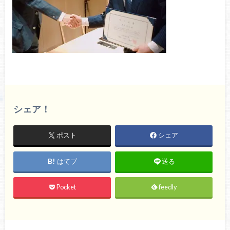
シェア！
ポスト
シェア
はてブ
送る
Pocket
feedly