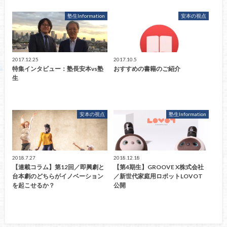
塾生Information
安本の視点
2017.12.25
2017.10.5
特集インタビュー：塾長安本vs塾
おすすめの書籍のご紹介
生
安本の視点
塾生Information
2018.7.27
2018.12.18
【連載コラム】第12回／即興劇と
【第4期生】GROOVE X株式会社
台本劇のどちらがイノベーション
／新世代家庭用ロボットLOVOT
を起こせるか？
公開