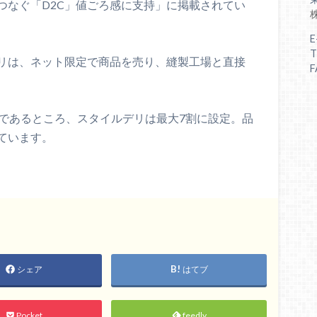
人つなぐ「D2C」値ごろ感に支持」に掲載されてい
E
T
リは、ネット限定で商品を売り、縫製工場と直接
F
度であるところ、スタイルデリは最大7割に設定。品
ています。
シェア
はてブ
Pocket
feedly