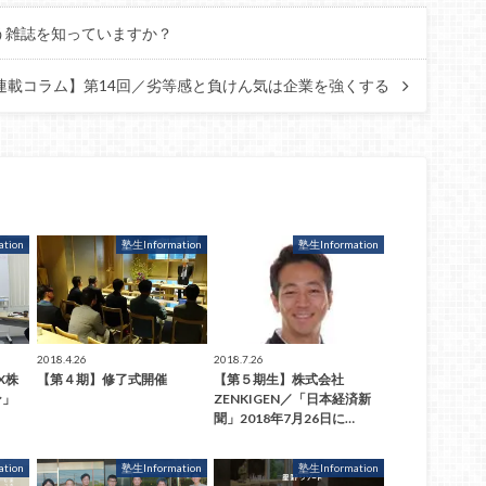
界』という雑誌を知っていますか？
連載コラム】第14回／劣等感と負けん気は企業を強くする
tion
塾生Information
塾生Information
2018.4.26
2018.7.26
X株
【第４期】修了式開催
【第５期生】株式会社
ン」
ZENKIGEN／「日本経済新
聞」2018年7月26日に…
tion
塾生Information
塾生Information