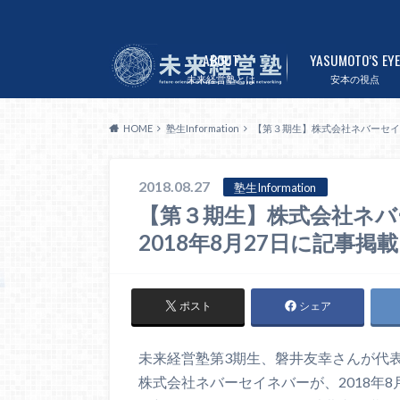
ABOUT
YASUMOTO’S EYE
未来経営塾とは
安本の視点
HOME
塾生Information
【第３期生】株式会社ネバーセイネ
2018.08.27
塾生Information
【第３期生】株式会社ネバ
2018年8月27日に記事掲載
ポスト
シェア
未来経営塾第
3
期生、磐井友幸さんが代
株式会社ネバーセイネバーが、2018年8