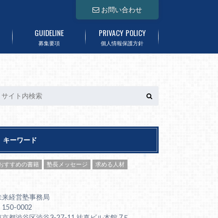
お問い合わせ
GUIDELINE
PRIVACY POLICY
募集要項
個人情報保護方針
キーワード
おすすめの書籍
塾長メッセージ
求める人材
未来経営塾事務局
150-0002
東京都渋谷区渋谷3-27-11 祐真ビル本館 7Ｆ