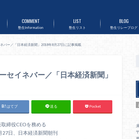
COMMENT
LIST
BLOG
塾生Information
塾生リスト
塾生リレーブログ
バー／「日本経済新聞」2018年8月27日に記事掲載
ーセイネバー／「日本経済新聞」
はてブ
Pocket
送る
表取締役
CEO
を務める
〒
月27日、日本経済新聞朝刊