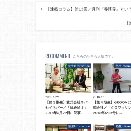
【連載コラム】第13回／月刊『養豚
【
RECOMMEND
こちらの記事も人気です。
塾生Information
塾生Informa
2018.6.29
2018.6.18
【第３期生】株式会社ネバー
【第４期生】GROOVE 
セイネバー／「日経ＭＪ」
式会社／「クロワッサ
2018年6月29日に記事…
2018年6/25号に…
塾生Information
塾生Informa